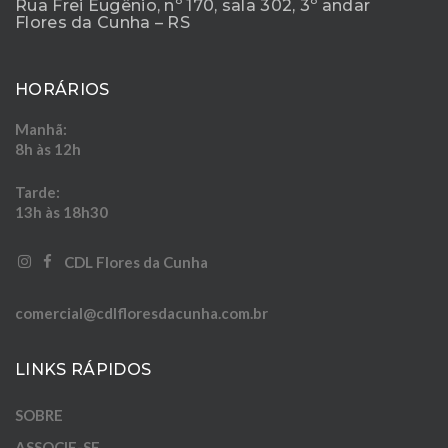
Rua Frei Eugênio, nº 170, sala 302, 3º andar
Flores da Cunha – RS
HORÁRIOS
Manhã:
8h às 12h
Tarde:
13h às 18h30
‎‎ ‎ ‎ ‎
‎ ‎ ‎ ‎ CDL Flores da Cunha
comercial@cdlfloresdacunha.com.br
LINKS RÁPIDOS
SOBRE
ASSOCIE-SE