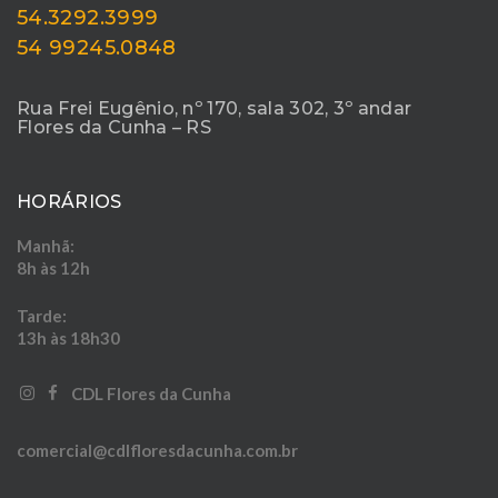
54.3292.3999
54 99245.0848
Rua Frei Eugênio, nº 170, sala 302, 3º andar
Flores da Cunha – RS
HORÁRIOS
Manhã:
8h às 12h
Tarde:
13h às 18h30
‎‎ ‎ ‎ ‎
‎ ‎ ‎ ‎ CDL Flores da Cunha
comercial@cdlfloresdacunha.com.br